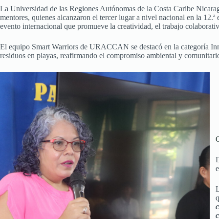
La Universidad de las Regiones Autónomas de la Costa Caribe Nicara
mentores, quienes alcanzaron el tercer lugar a nivel nacional en la 12
evento internacional que promueve la creatividad, el trabajo colaborativ
El equipo Smart Warriors de URACCAN se destacó en la categoría Innov
residuos en playas, reafirmando el compromiso ambiental y comunitario 
C
D
e
q