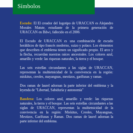
Símbolos
Escudo:
El El creador del logotipo de URACCAN es Alejandro
Morales Matute, estudiante de la primera generación de
URACCAN en Bilwi, fallecido en el 2006.
El Escudo de URACCAN es una combinación de escudo
heráldicos de tipo francés moderno, suizo y polaco. Los elementos
que describen el emblema tienen un significado propio. El arco y
la flecha, recuerdan nuestras raíces ancestrales. Los colores azul,
amarillo y verde: las riquezas naturales, la tierra y el bosque.
Las seis estrellas circundantes a las siglas de URACCAN,
representan la multietnicidad de la convivencia en la región:
miskitus, creoles, mayangnas, mestizos, garífunas y ramas.
Dos ramas de laurel adornan la parte inferior del emblema y la
leyenda de “Libertad, Sabiduría y autonomía”
Bandera:
Los colores azul, amarillo y verde: las riquezas
naturales, la tierra y el bosque. Las seis estrellas circundantes a las
siglas de URACCAN, representan la multietnicidad de la
convivencia en la región: Miskitus, Creoles, Mayangnas,
Mestizos, Garífunas y Ramas. Dos ramas de laurel adornan la
parte inferior del emblema.