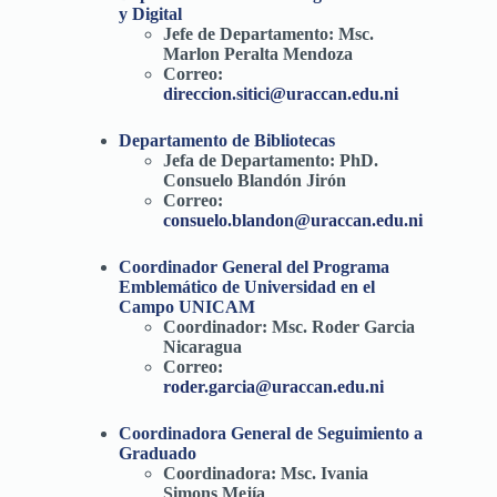
y Digital
Jefe de Departamento
:
Msc.
Marlon Peralta Mendoza
Correo:
direccion.sitici@uraccan.edu.ni
Departamento de Bibliotecas
Jefa de Departamento
:
PhD.
Consuelo Blandón Jirón
Correo:
consuelo.blandon@uraccan.edu.ni
Coordinador General del Programa
Emblemático de Universidad en el
Campo
UNICAM
Coordinador
:
Msc. Roder Garcia
Nicaragua
Correo:
roder.garcia@uraccan.edu.ni
Coordinadora General de Seguimiento a
Graduado
Coordinador
a:
Msc. Ivania
Simons Mejía